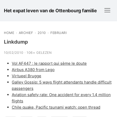
Het expat leven van de Ottenbourg familie
HOME
›
ARCHIEF
›
2010
›
FEBRUARI
Linkdump
10/02/2010 · 106× GELEZEN
Vol AF447 : le rapport qui sème le doute
Airbus A380 from Lego
Virtueel Brugge
Galley Gossip: 5 ways flight attendants handle difficult
passengers
Aviation safety rate: One accident for every 1.4 million
flights
Chile quake, Pacific tsunami watch: open thread