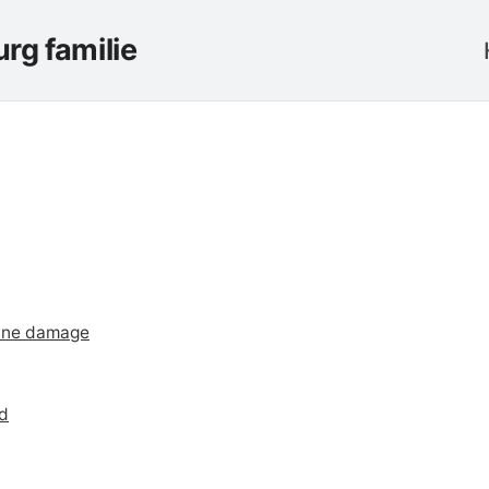
rg familie
gine damage
ld