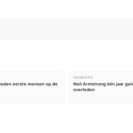
25/08/2013
eleden eerste mensen op de
Neil Armstrong één jaar ge
overleden