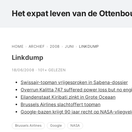
Het expat leven van de Ottenbou
HOME
›
ARCHIEF
›
2008
›
JUNI
›
LINKDUMP
Linkdump
18/06/2008 · 101× GELEZEN
Swissair-topman vrijgesproken in Sabena-dossier
Overrun Kalitta 747 suffered power loss but no en
Eilandenstaat Kiribati zinkt in Grote Oceaan
Brussels Airlines slachtoffert topman
Google-bazen krijgt 90 jaar recht op NASA-vliegve
Brussels Airlines
Google
NASA