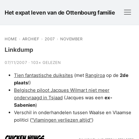
Het expat leven van de Ottenbourg familie
HOME
›
ARCHIEF
›
2007
›
NOVEMBER
Linkdump
07/11/2007 · 103× GELEZEN
Tien fantastische duiksites
(met
Rangiroa
op de
2de
plaats
!)
Belgische piloot Jacques Wilmart niet meer
ondervraagd in Tsjaad
(Jacques was een
ex-
Sabenien
)
Verschil in onderhandelen tussen Waalse en Vlaamse
politici (
"Vlamingen verliezen altijd"
)