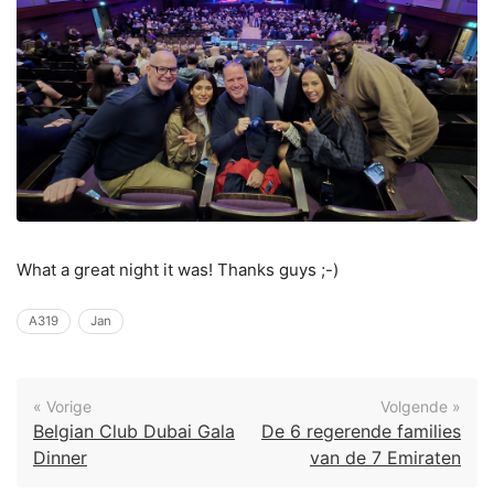
What a great night it was! Thanks guys ;-)
A319
Jan
« Vorige
Volgende »
Belgian Club Dubai Gala
De 6 regerende families
Dinner
van de 7 Emiraten