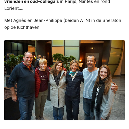
vrienden en oud-collega's
in Parijs, Nantes en rond
Lorient....
Met Agnès en Jean-Philippe (beiden ATN) in de Sheraton
op de luchthaven