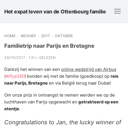
Het expat leven van de Ottenbourg familie
HOME
›
ARCHIEF
›
2017
›
OKTOBER
Familietrip naar Parijs en Bretagne
26/10/2017 · 131× GELEZEN
Dankzij het winnen van een
online wedstrijd van Airbus
(
#iflya380
) konden wij met de familie (goedkoop) op
reis
naar Parijs, Bretagne
en via België terug naar Dubai!
Om onze prijs in ontvangst te nemen werden we op de
luchthaven van Parijs opgewacht en
getrakteerd op een
etentje
.
Congratulations to Jan, the lucky winner of