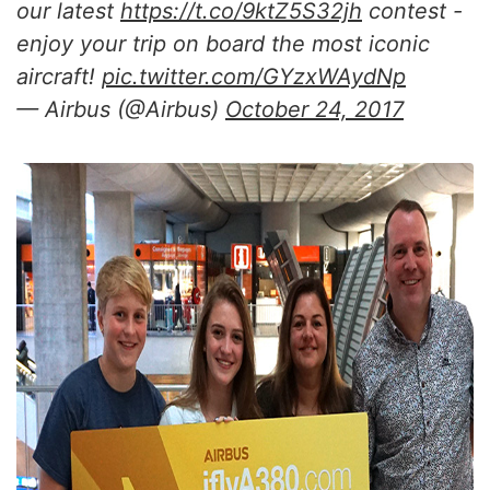
our latest
https://t.co/9ktZ5S32jh
contest -
enjoy your trip on board the most iconic
aircraft!
pic.twitter.com/GYzxWAydNp
— Airbus (@Airbus)
October 24, 2017