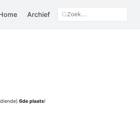
Home
Archief
erdiende)
6de plaats
!