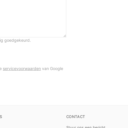
tig goedgekeurd.
de
servicevoorwaarden
van Google
S
CONTACT
Stuur ons een bericht