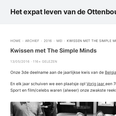
Het expat leven van de Ottenbou
HOME
›
ARCHIEF
›
2016
›
MEI
›
KWISSEN MET THE SIMPLE M
Kwissen met The Simple Minds
13/05/2016 · 116× GELEZEN
Onze 3de deelname aan de jaarlijkse kwis van de
Belgi
En elk jaar schuiven we een plaatsje op!
Vorig jaar
een 7
Sport en film/celebs waren (alweer) onze zwakste ree