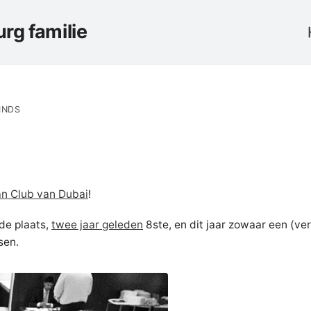
rg familie
INDS
an Club van Dubai
!
de plaats,
twee jaar geleden
8ste, en dit jaar zowaar een (v
ksen.