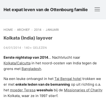
Het expat leven van de Ottenbourg familie
HOME
›
ARCHIEF
›
2014
›
JANUARI
Kolkata (India) layover
04/01/2014 · 140× GELEZEN
Eerste nightstop van 2014
... Nachtvlucht naar
Kolkata/Calcutta
in het noord-oosten van India tegen de
grens met
Bangladesh
.
Na een leuke ontvangst in het
Taj Bengal hotel
trokken we
er met
enkele leden van de bemanning
op uit richting o.a.
het
moeder Teresa
weeshuis
bij de
Missionaries of Charity
in Kolkata, waar ze in 1997 stierf.