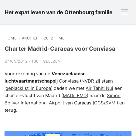
Het expat leven van de Ottenbourg familie
HOME
›
ARCHIEF
›
2012
›
MEI
Charter Madrid-Caracas voor Conviasa
24/05/2012 · 136× GELEZEN
Voor rekening van de
Venezuelaanse
luchtvaartmaatschappij
Conviasa
(NVDR zij staan
'geblacklist' in Europa
) deden we met
Air Tahiti Nui
een
charter-vlucht van Madrid (
MAD/LEMD
) naar de
Simón
Bolívar International Airport
van Caracas (
CCS/SVMI
) en
terug.