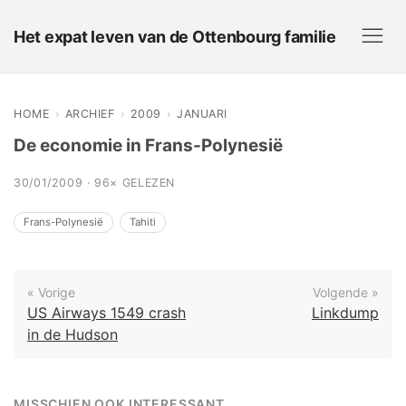
Het expat leven van de Ottenbourg familie
HOME
›
ARCHIEF
›
2009
›
JANUARI
De economie in Frans-Polynesië
30/01/2009 · 96× GELEZEN
Frans-Polynesië
Tahiti
« Vorige
Volgende »
US Airways 1549 crash
Linkdump
in de Hudson
MISSCHIEN OOK INTERESSANT