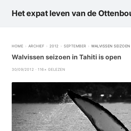
Het expat leven van de Ottenbou
HOME
›
ARCHIEF
›
2012
›
SEPTEMBER
›
WALVISSEN SEIZOEN 
Walvissen seizoen in Tahiti is open
30/09/2012 · 116× GELEZEN