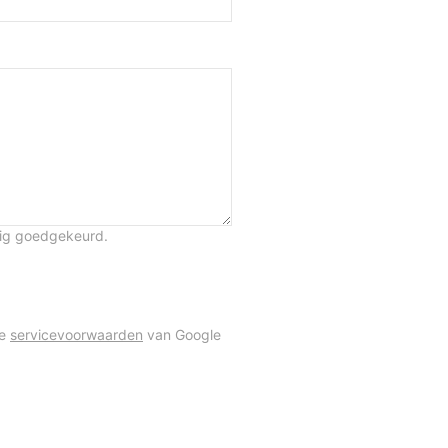
tig goedgekeurd.
de
servicevoorwaarden
van Google