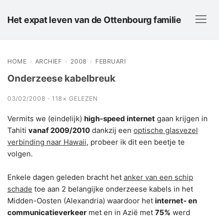
Het expat leven van de Ottenbourg familie
HOME
›
ARCHIEF
›
2008
›
FEBRUARI
Onderzeese kabelbreuk
03/02/2008 · 118× GELEZEN
Vermits we (eindelijk)
high-speed internet
gaan krijgen in
Tahiti
vanaf 2009/2010
dankzij een
optische glasvezel
verbinding naar Hawaii
, probeer ik dit een beetje te
volgen.
Enkele dagen geleden bracht het
anker van een schip
schade
toe aan 2 belangijke onderzeese kabels in het
Midden-Oosten (Alexandria) waardoor het
internet- en
communicatieverkeer
met en in Azië met
75%
werd