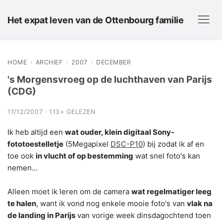
Het expat leven van de Ottenbourg familie
HOME
›
ARCHIEF
›
2007
›
DECEMBER
's Morgensvroeg op de luchthaven van Parijs
(CDG)
11/12/2007 · 113× GELEZEN
Ik heb altijd een
wat ouder, klein digitaal Sony-
fototoestelletje
(5Megapixel
DSC-P10
) bij zodat ik af en
toe ook
in vlucht of op bestemming
wat snel foto's kan
nemen...
Alleen moet ik leren om de camera
wat regelmatiger leeg
te halen
, want ik vond nog enkele mooie foto's van
vlak na
de landing in Parijs
van vorige week dinsdagochtend toen