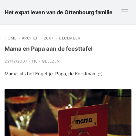
Het expat leven van de Ottenbourg familie
HOME
›
ARCHIEF
›
2007
›
DECEMBER
Mama en Papa aan de feesttafel
22/12/2007 · 118× GELEZEN
Mama, als het Engeltje. Papa, de Kerstman. ;-)