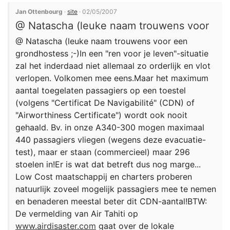
Jan Ottenbourg
·
site
· 02/05/2007
@ Natascha (leuke naam trouwens voor
@ Natascha (leuke naam trouwens voor een
grondhostess ;-)In een "ren voor je leven"-situatie
zal het inderdaad niet allemaal zo orderlijk en vlot
verlopen. Volkomen mee eens.Maar het maximum
aantal toegelaten passagiers op een toestel
(volgens "Certificat De Navigabilité" (CDN) of
"Airworthiness Certificate") wordt ook nooit
gehaald. Bv. in onze A340-300 mogen maximaal
440 passagiers vliegen (wegens deze evacuatie-
test), maar er staan (commercieel) maar 296
stoelen in!Er is wat dat betreft dus nog marge...
Low Cost maatschappij en charters proberen
natuurlijk zoveel mogelijk passagiers mee te nemen
en benaderen meestal beter dit CDN-aantal!BTW:
De vermelding van Air Tahiti op
www.airdisaster.com
gaat over de lokale