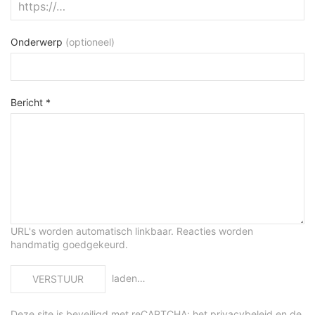
Onderwerp
(optioneel)
Bericht *
URL's worden automatisch linkbaar. Reacties worden
handmatig goedgekeurd.
laden…
VERSTUUR
Deze site is beveiligd met reCAPTCHA; het
privacybeleid
en de