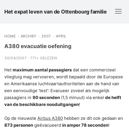
Het expat leven van de Ottenbourg familie
HOME
›
ARCHIEF
›
2007
›
APRIL
A380 evacuatie oefening
30/04/2007 · 171× GELEZEN
Het
maximum aantal passagiers
dat een commercieel
vliegtuig mag vervoeren, wordt bepaald door de Europese
en Amerikaanse luchtvaartauthoriteiten aan de hand van
een eenvoudige 'test': Evacueer zoveel als mogelijk
passagiers in
90 seconden
(1,5 minuut) via enkel
de helft
van de beschikbare nooduitgangen
!
Op de nieuwste
Airbus A380
hebben ze dit ook gedaan en
873 personen
geëvacueerd
in amper 78 seconden
!