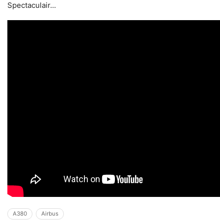
Spectaculair...
A380
Airbus