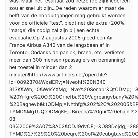
was. Maar het resultaat zou hetzelfde zijn! Iedereen
zou er snel uit zijn...De reden waarom er maar de
helft van de nooduitgangen mag gebruikt worden
voor de officiële "test", biedt net die extra (200%)
'marge' die nodig zal zijn bij een echte
evacuatie.Op 2 augustus 2005 gleed een Air
France Airbus A340 van de langsbaan af in
Toronto. Ondanks de paniek, brand, etc. verlieten
meer dan 300 mensen (passagiers en bemanning)
het toestel in minder dan 2
minuten!http://www.airliners.net/open.file?
id=0892370&WxsIERv;=Nveohf%20N340-
313K&Wm;=0&WdsYXMg;=Nve%20Senapr&QtODMg;=G
%20Yrfgre%20O.%20Crnefba%20Vagreangvbany%2
%20Bagnevb&ktODMp;=Nhthfg%202%2C%202005&BP;
TYMD&MgTUQtODMgKE;=Bireena%20gur%20ehajnl%20
08-
03%2009%3A07%3A02&ODJ9dvCE;=&O89Dcjdg;=289&s
TYMD%27%29%20%20beqre%20ol%20cubgb_vq%20QRFP