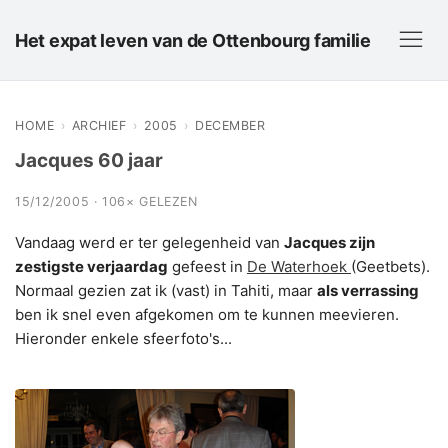
Het expat leven van de Ottenbourg familie
HOME
›
ARCHIEF
›
2005
›
DECEMBER
Jacques 60 jaar
15/12/2005 · 106× GELEZEN
Vandaag werd er ter gelegenheid van
Jacques zijn
zestigste verjaardag
gefeest in
De Waterhoek
(Geetbets).
Normaal gezien zat ik (vast) in Tahiti, maar
als verrassing
ben ik snel even afgekomen om te kunnen meevieren.
Hieronder enkele sfeerfoto's...