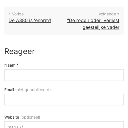
« Vorige
Volgende »
De A380 is 'enorm'!
"De rode ridder" verliest
geestelijke vader
Reageer
Naam *
Email
(niet gepubliceerd)
Website
(optioneel)