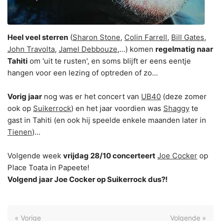
Heel veel sterren
(
Sharon Stone
,
Colin Farrell
,
Bill Gates
,
John Travolta
,
Jamel Debbouze
,...) komen
regelmatig naar
Tahiti
om 'uit te rusten', en soms blijft er eens eentje
hangen voor een lezing of optreden of zo...
Vorig jaar
nog was er het concert van
UB40
(deze zomer
ook op
Suikerrock
) en het jaar voordien was
Shaggy
te
gast in Tahiti (en ook hij speelde enkele maanden later in
Tienen
)...
Volgende week
vrijdag 28/10 concerteert
Joe Cocker
op
Place Toata in Papeete!
Volgend jaar Joe Cocker op Suikerrock dus?!
« Vorige
Volgende »