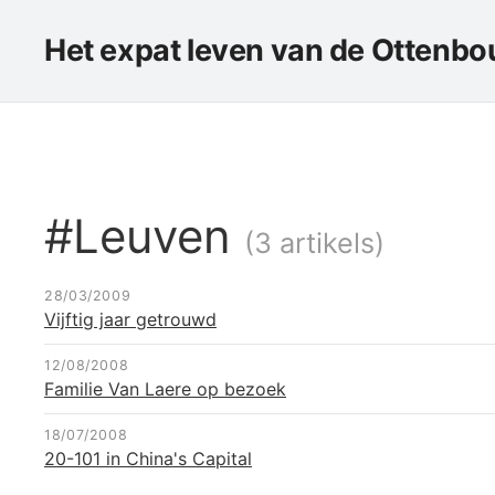
Het expat leven van de Ottenbou
#Leuven
(3 artikels)
28/03/2009
Vijftig jaar getrouwd
12/08/2008
Familie Van Laere op bezoek
18/07/2008
20-101 in China's Capital