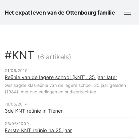
Het expat leven van de Ottenbourg familie
#KNT
(6 artikels)
21/06/2019
Reünie van de lagere school (KNT), 35 jaar later
Geslaagde klasreünie van de lagere school, 35 jaar geleden
(1984), met oudleerlingen en oudleerkachten.
18/05/2014
3de KNT reünie in Tienen
26/06/2009
Eerste KNT reünie na 25 jaar