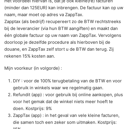
Het voordeel hiervan is, dat je ook kleine(re) facturen
(minder dan 125EUR) kan inbrengen. De factuur kan op uw
naam, maar moet op adres va ZappTax.
Zapptax (als bedrijf) recupereert zo de BTW rechtstreeks
bij de leverancier (via hun BTW aangiften) en maakt dan
één globale factuur op uw naam van ZappTax. Vervolgens
doorloop je dezelfde procedure als hierboven bij de
douane, en ZappTax zelf stort u de BTW dan terug. Zij
rekenen 15% kosten aan.
Mijn voorkeur (in volgorde) :
DIY : voor de 100% terugbetaling van de BTW en voor
gebruik in winkels waar we regelmatig gaan.
Refundit (app) : voor gebruik bij online aankopen, plus
voor het gemak dat de winkel niets meer hoeft te
doen. Kostprijs: 9%
ZappTax (app) : in het geval van vele kleine facturen,
die samen toch een zeker som uitmaken. Kostprijs: