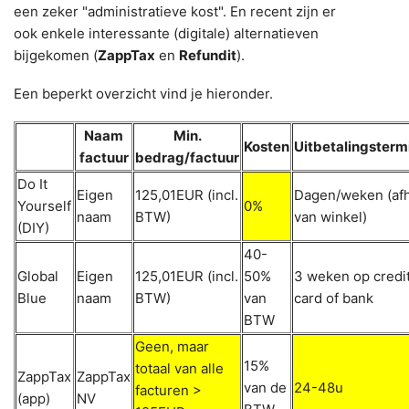
een zeker "administratieve kost". En recent zijn er
ook enkele interessante (digitale) alternatieven
bijgekomen (
ZappTax
en
Refundit
).
Een beperkt overzicht vind je hieronder.
Naam
Min.
Kosten
Uitbetalingsterm
factuur
bedrag/factuur
Do It
Eigen
125,01EUR (incl.
Dagen/weken (afh
Yourself
0%
naam
BTW)
van winkel)
(DIY)
40-
Global
Eigen
125,01EUR (incl.
50%
3 weken op credi
Blue
naam
BTW)
van
card of bank
BTW
Geen, maar
15%
totaal van alle
ZappTax
ZappTax
van de
24-48u
facturen >
(app)
NV