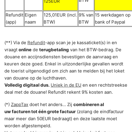
BTW
125EUR
Refundit
Eigen
125,01EUR (incl.
9% van
15 werkdagen op
(app)
naam
BTW)
BTW
bank of Paypal
(**) Via de
Refundit
-app scan je je kassaticket(s) in en
vraagt
online
de
terugbetaling
van het BTW-bedrag. De
douane en accijnsdiensten bevestigen de aanvraag en
keuren deze goed. Enkel in uitzonderlijke gevallen wordt
de toerist uitgenodigd om zich aan te melden bij het loket
van douane op de luchthaven.
Volledig digitaal dus.
Uniek in de EU
en een rechtstreekse
deal met de douane! Refundit rekent 9% kosten aan.
(*)
ZappTax
doet het anders... Zij
combineren al
uw facturen tot één grote factuur
(zolang de eindfactuur
maar meer dan 50EUR bedraagt) en deze laatste moet
worden afgestempeld.