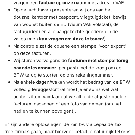
vragen een
factuur op onze naam
met adres in VAE
Op de luchthaven presenteren wij ons aan het
douane-kantoor met paspoort, vliegtuigticket, bewijs
van woonst buiten de EU (visum VAE volstaat), de
factu(u)r(en) én alle aangekochte goederen in de
valies (men
kan vragen om deze te tonen
!).
Na controle zet de douane een stempel 'voor export'
op deze facturen.
Wij sturen vervolgens de
facturen met stempel terug
naar de leverancier
(per post) met de vraag om de
BTW terug te storten op ons rekeningnummer.
Na enkele dagen/weken wordt het bedrag van de BTW
volledig teruggestort (al moet je er soms wel wat
achter zitten, vandaar dat we altijd de afgestempelde
facturen inscannen of een foto van nemen (om het
nadien te kunnen opvolgen)).
Er zijn andere oplossingen. Je kan bv. via bepaalde 'tax
free' firma's gaan, maar hiervoor betaal je natuurlijk telkens