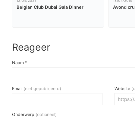
12/04/2025
18/04/2019
Belgian Club Dubai Gala Dinner
Avond cru
Reageer
Naam *
Email
(niet gepubliceerd)
Website
(
Onderwerp
(optioneel)