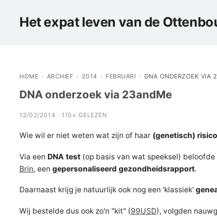
Het expat leven van de Ottenbou
HOME
›
ARCHIEF
›
2014
›
FEBRUARI
›
DNA ONDERZOEK VIA 
DNA onderzoek via 23andMe
12/02/2014 · 115× GELEZEN
Wie wil er niet weten wat zijn of haar
(genetisch) risic
Via een
DNA test
(op basis van wat speeksel) beloofde
Brin
, een
gepersonaliseerd gezondheidsrapport
.
Daarnaast krijg je natuurlijk ook nog een 'klassiek'
genea
Wij bestelde dus ook zo'n "kit" (
99USD
), volgden nauwg