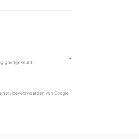
tig goedgekeurd.
de
servicevoorwaarden
van Google