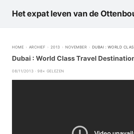
Het expat leven van de Ottenbou
HOME
›
ARCHIEF
›
2013
›
NOVEMBER
›
DUBAI : WORLD CLAS
Dubai : World Class Travel Destinatio
08/11/2013 · 98× GELEZEN