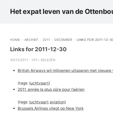
Het expat leven van de Ottenbou
HOME
›
ARCHIEF
›
2011
›
DECEMBER
›
LINKS FOR 2011-12-3
Links for 2011-12-30
30/12/2011 · 107× GELEZEN
British Airways wil miljoenen uitsparen met nieuwe 
(tags:
luchtvaart
)
2011, année la plus sûre pour l’aérien
(tags:
luchtvaart
aviation
)
Brussels Airlines vliegt op New York