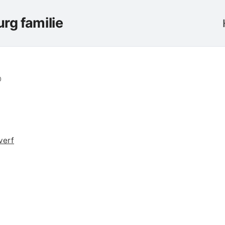
rg familie
0
verf