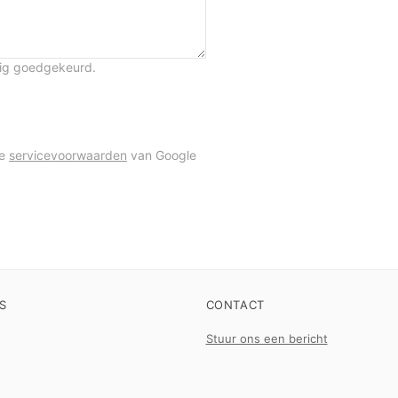
tig goedgekeurd.
de
servicevoorwaarden
van Google
S
CONTACT
Stuur ons een bericht