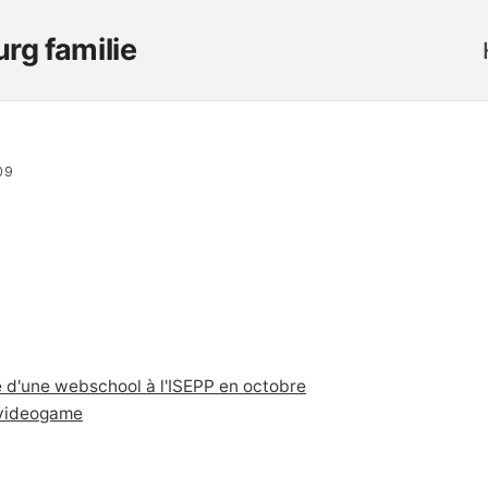
rg familie
09
 d'une webschool à l'ISEPP en octobre
n videogame