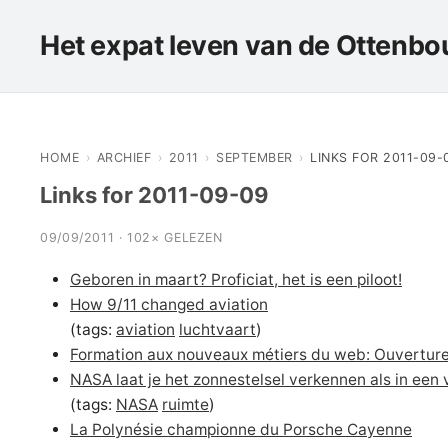
Het expat leven van de Ottenbou
HOME
›
ARCHIEF
›
2011
›
SEPTEMBER
›
LINKS FOR 2011-09-
Links for 2011-09-09
09/09/2011 · 102× GELEZEN
Geboren in maart? Proficiat, het is een piloot!
How 9/11 changed aviation
(tags:
aviation
luchtvaart
)
Formation aux nouveaux métiers du web: Ouverture
NASA laat je het zonnestelsel verkennen als in ee
(tags:
NASA
ruimte
)
La Polynésie championne du Porsche Cayenne