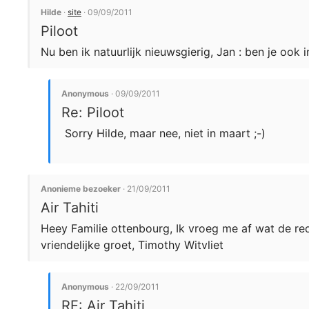
Hilde
·
site
· 09/09/2011
Piloot
Nu ben ik natuurlijk nieuwsgierig, Jan : ben je ook
Anonymous
· 09/09/2011
Re: Piloot
Sorry Hilde, maar nee, niet in maart ;-)
Anonieme bezoeker
· 21/09/2011
Air Tahiti
Heey Familie ottenbourg, Ik vroeg me af wat de requi
vriendelijke groet, Timothy Witvliet
Anonymous
· 22/09/2011
RE: Air Tahiti