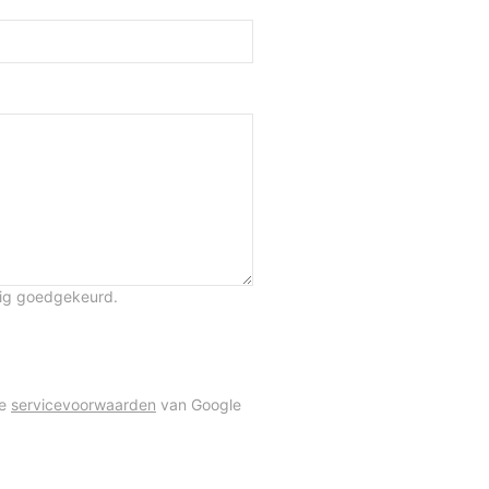
tig goedgekeurd.
de
servicevoorwaarden
van Google