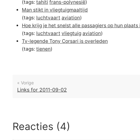
(tags:
tahiti
frans-polynesië
)
Man stikt in vliegtuigmaaltijd
(tags:
luchtvaart
aviation
)
Hoe krijg je het snelst alle passagiers op hun plaats 
(tags:
luchtvaart
vliegtuig
aviation
)
Tv-legende Tony Corsari is overleden
(tags:
tienen
)
« Vorige
Links for 2011-09-02
Reacties (4)