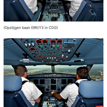
(Opstijgen baan 09R/Y3 in CDG)