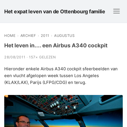
Het expat leven van de Ottenbourg familie
HOME
›
ARCHIEF
›
2011
›
AUGUSTUS
Het leven in.... een Airbus A340 cockpit
28/08/2011 · 157× GELEZEN
Hieronder enkele Airbus A340 cockpit sfeerbeelden van
een vlucht afgelopen week tussen Los Angeles
(KLAX/LAX), Parijs (LFPG/CDG) en terug.