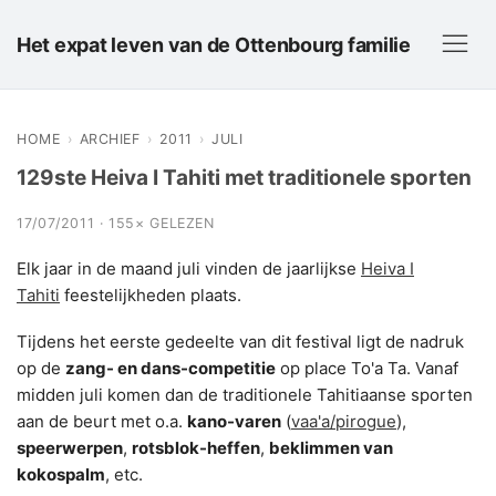
Het expat leven van de Ottenbourg familie
HOME
›
ARCHIEF
›
2011
›
JULI
129ste Heiva I Tahiti met traditionele sporten
17/07/2011 · 155× GELEZEN
Elk jaar in de maand juli vinden de jaarlijkse
Heiva I
Tahiti
feestelijkheden plaats.
Tijdens het eerste gedeelte van dit festival ligt de nadruk
op de
zang- en dans-competitie
op place To'a Ta. Vanaf
midden juli komen dan de traditionele Tahitiaanse sporten
aan de beurt met o.a.
kano-varen
(
vaa'a/pirogue
),
speerwerpen
,
rotsblok-heffen
,
beklimmen van
kokospalm
, etc.