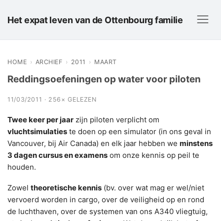
Het expat leven van de Ottenbourg familie
HOME
›
ARCHIEF
›
2011
›
MAART
Reddingsoefeningen op water voor piloten
11/03/2011 · 256× GELEZEN
Twee keer per jaar
zijn piloten verplicht om
vluchtsimulaties
te doen op een simulator (in ons geval in
Vancouver, bij Air Canada) en elk jaar hebben we
minstens
3 dagen cursus en examens
om onze kennis op peil te
houden.
Zowel
theoretische kennis
(bv. over wat mag er wel/niet
vervoerd worden in cargo, over de veiligheid op en rond
de luchthaven, over de systemen van ons A340 vliegtuig,