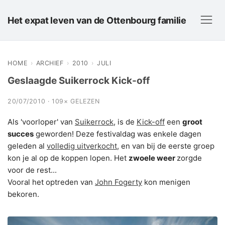
Het expat leven van de Ottenbourg familie
HOME
›
ARCHIEF
›
2010
›
JULI
Geslaagde Suikerrock Kick-off
20/07/2010 · 109× GELEZEN
Als 'voorloper' van
Suikerrock
, is de
Kick-off
een
groot
succes
geworden! Deze festivaldag was enkele dagen
geleden al
volledig uitverkocht
, en van bij de eerste groep
kon je al op de koppen lopen. Het
zwoele weer
zorgde
voor de rest...
Vooral het optreden van
John Fogerty
kon menigen
bekoren.