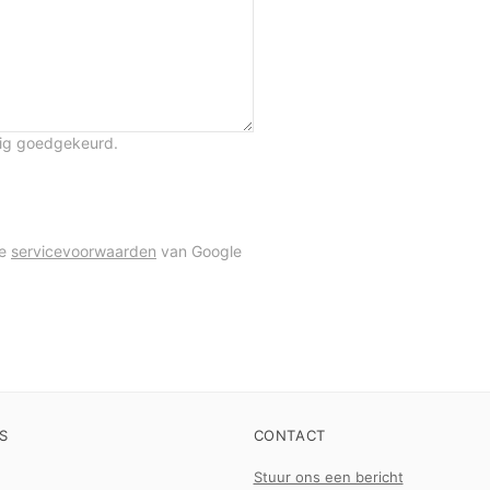
tig goedgekeurd.
de
servicevoorwaarden
van Google
S
CONTACT
Stuur ons een bericht