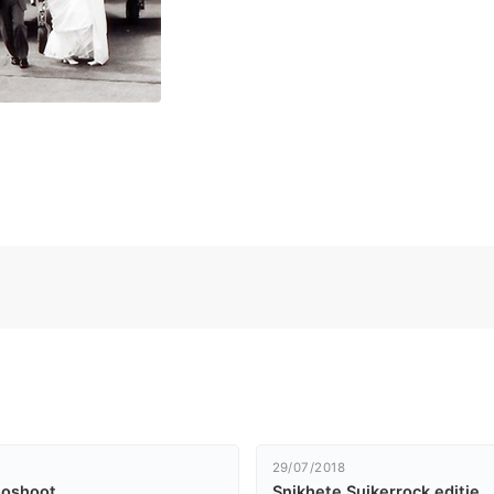
29/07/2018
toshoot
Snikhete Suikerrock editie