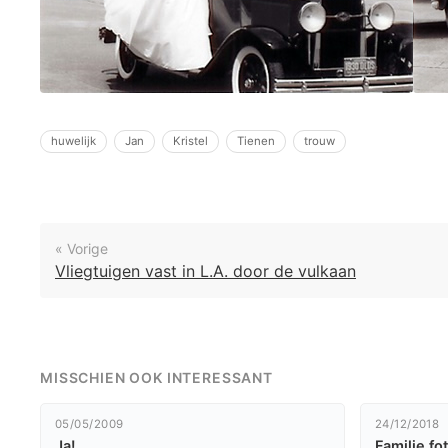
huwelijk
Jan
Kristel
Tienen
trouw
« Vorige
Vliegtuigen vast in L.A. door de vulkaan
MISSCHIEN OOK INTERESSANT
05/05/2009
24/12/2018
Ja!
Familie fo