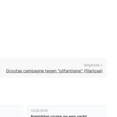
Volgende »
Grootse campagne tegen "olifantisme" (filariose)
12/05/2016
Namiddag cruise op een yacht