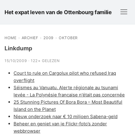
Het expat leven van de Ottenbourg familie
HOME
›
ARCHIEF
›
2009
›
OKTOBER
Linkdump
15/10/2009 · 122× GELEZEN
Court to rule on Cargolux pilot who refused Iraq
overflight
Séismes au Vanuatu. Alerte régionale au tsunami
levée - La Polynésie française n'était pas concernée
25 Stunning Pictures Of Bora Bora – Most Beautiful
Island on the Planet
Nieuw onderzoek naar € 10 miljoen Sabena-geld
Beheer en geniet van je Flickr-foto’s zonder
webbrowser