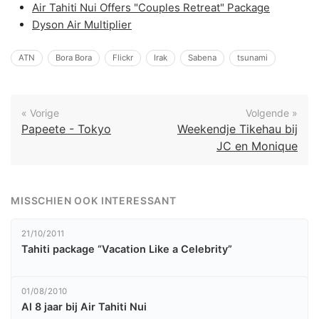
Air Tahiti Nui Offers "Couples Retreat" Package
Dyson Air Multiplier
ATN
Bora Bora
Flickr
Irak
Sabena
tsunami
« Vorige
Volgende »
Papeete - Tokyo
Weekendje Tikehau bij
JC en Monique
MISSCHIEN OOK INTERESSANT
21/10/2011
Tahiti package “Vacation Like a Celebrity”
01/08/2010
Al 8 jaar bij Air Tahiti Nui