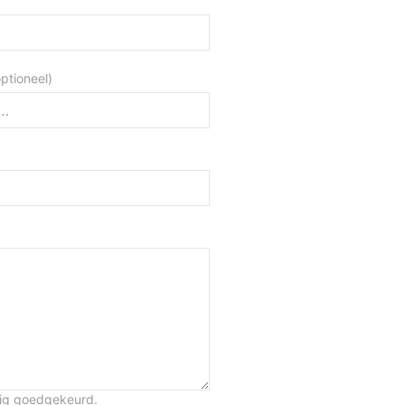
optioneel)
tig goedgekeurd.