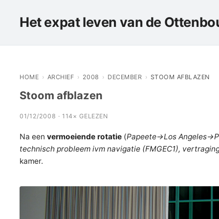
Het expat leven van de Ottenbou
HOME
›
ARCHIEF
›
2008
›
DECEMBER
›
STOOM AFBLAZEN
Stoom afblazen
01/12/2008 · 114× GELEZEN
Na een
vermoeiende rotatie
(
Papeete->Los Angeles->Pa
technisch probleem ivm navigatie (FMGEC1), vertraging 
kamer.