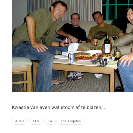
Kwestie van even wat stoom af te blazen...
A340
ATN
LA
Los Angeles