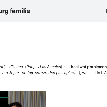
rg familie
rijs->Tienen->Parijs->Los Angeles
) met
heel wat problemen
van 3u, re-routing, ontevreden passagiers,...
), was het in L.A