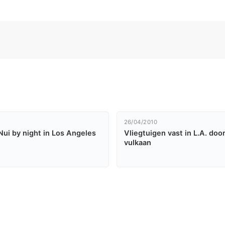
26/04/2010
 Nui by night in Los Angeles
Vliegtuigen vast in L.A. doo
vulkaan