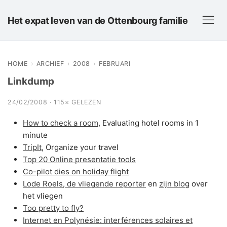
Het expat leven van de Ottenbourg familie
HOME
›
ARCHIEF
›
2008
›
FEBRUARI
Linkdump
24/02/2008 · 115× GELEZEN
How to check a room
, Evaluating hotel rooms in 1
minute
TripIt
, Organize your travel
Top 20 Online presentatie tools
Co-pilot dies on holiday flight
Lode Roels, de vliegende reporter
en
zijn blog
over
het vliegen
Too pretty to fly?
Internet en Polynésie: interférences solaires et