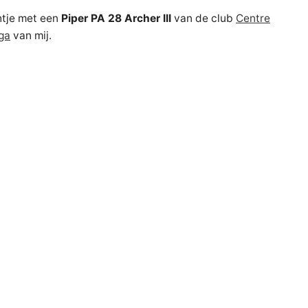
htje met een
Piper PA 28 Archer III
van de club
Centre
ga
van mij.