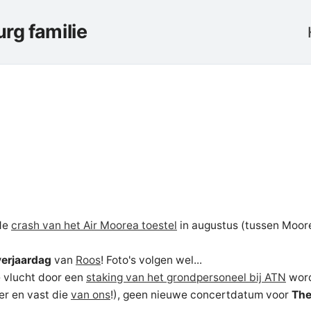
rg familie
de
crash van het Air Moorea toestel
in augustus (tussen Moorea
verjaardag
van
Roos
! Foto's volgen wel...
e vlucht door een
staking van het grondpersoneel bij ATN
word
er en vast die
van ons
!), geen nieuwe concertdatum voor
The