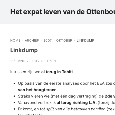
Het expat leven van de Ottenbou
HOME
›
ARCHIEF
›
2007
›
OKTOBER
›
LINKDUMP
Linkdump
11/10/2007 · 131× GELEZEN
Intussen zijn we
al terug in Tahiti
...
Op basis van de
eerste analyses door het BEA
zou 
van het hoogteroer
.
Straks vieren we (met één dag vertraging) de
2de 
Vanavond vertrek ik
al terug richting L.A.
(tenzij d
Er komt, en
tot spijt van alle betrokken partijen
(zek