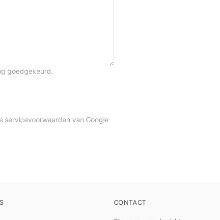
tig goedgekeurd.
de
servicevoorwaarden
van Google
S
CONTACT