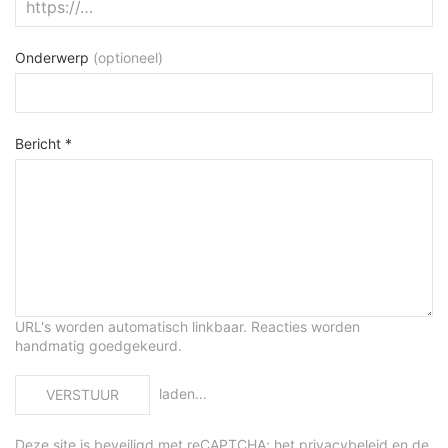
Onderwerp
(optioneel)
Bericht *
URL's worden automatisch linkbaar. Reacties worden
handmatig goedgekeurd.
laden…
VERSTUUR
Deze site is beveiligd met reCAPTCHA; het
privacybeleid
en de