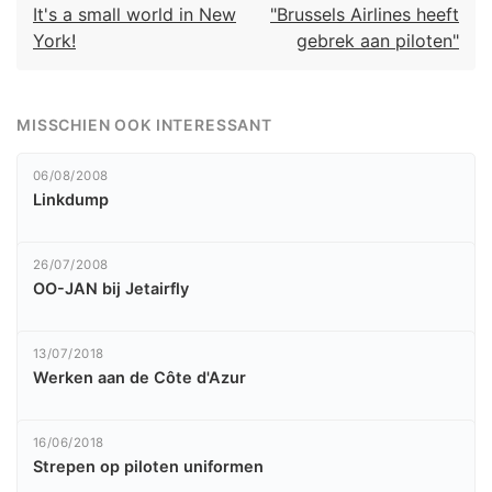
It's a small world in New
"Brussels Airlines heeft
York!
gebrek aan piloten"
MISSCHIEN OOK INTERESSANT
06/08/2008
Linkdump
26/07/2008
OO-JAN bij Jetairfly
13/07/2018
Werken aan de Côte d'Azur
16/06/2018
Strepen op piloten uniformen