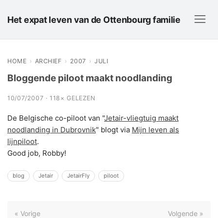
Het expat leven van de Ottenbourg familie
HOME
›
ARCHIEF
›
2007
›
JULI
Bloggende piloot maakt noodlanding
10/07/2007 · 118× GELEZEN
De Belgische co-piloot van "
Jetair-vliegtuig maakt
noodlanding in Dubrovnik
" blogt via
Mijn leven als
lijnpiloot
.
Good job, Robby!
blog
Jetair
JetairFly
piloot
« Vorige
Volgende »