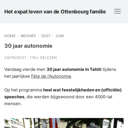
Het expat leven van de Ottenbourg familie
HOME
›
ARCHIEF
›
2007
›
JUNI
30 jaar autonomie
29/06/2007 · 116× GELEZEN
Vandaag vierde men
30 jaar autonomie in Tahiti
tijdens
het jaarlijkse
Fête de l'Autonomie
.
Op het programma
heel wat feestelijkheden en (officiële)
speeches
, die werden bijgewoond door een 4000-tal
mensen.