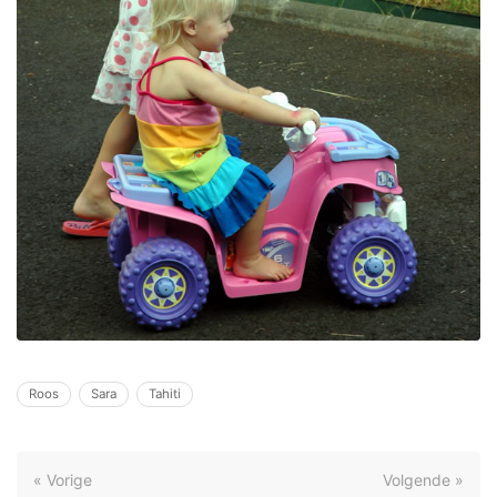
Roos
Sara
Tahiti
« Vorige
Volgende »