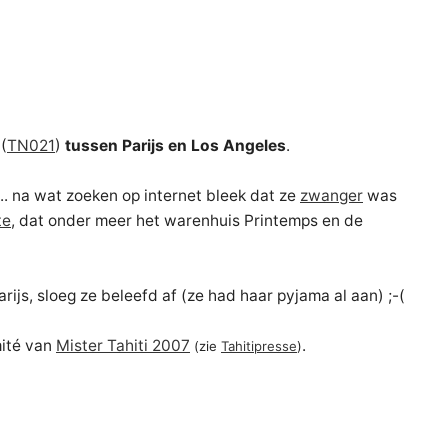
(
TN021
)
tussen Parijs en Los Angeles
.
. na wat zoeken op internet bleek dat ze
zwanger
was
te
, dat onder meer het warenhuis Printemps en de
arijs, sloeg ze beleefd af (ze had haar pyjama al aan) ;-(
ité van
Mister Tahiti 2007
.
(zie
Tahitipresse
)