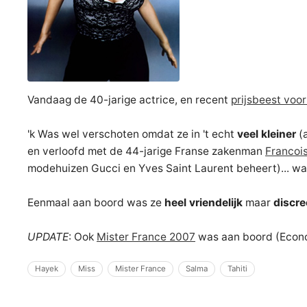
Vandaag de 40-jarige actrice, en recent
prijsbeest voor
'k Was wel verschoten omdat ze in 't echt
veel kleiner
(
en verloofd met de 44-jarige Franse zakenman
Francois
modehuizen Gucci en Yves Saint Laurent beheert)... w
Eenmaal aan boord was ze
heel vriendelijk
maar
discre
UPDATE
: Ook
Mister France 2007
was aan boord (Econo
Hayek
Miss
Mister France
Salma
Tahiti