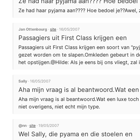
Ze had haar pyjama aan???? Hoe bedoel
Ze had haar pyjama aan???? Hoe bedoel je??Awel, zo
Jan Ottenbourg
·
site
· 16/05/2007
Passagiers uit First Class krijgen een
Passagiers uit First Class krijgen een soort van "p
gezet worden om te slapen.Omkleden gebeurt in de 
het opstijgen.@Hilde: Als je eens bij ons vliegt, zal
Sally
· 16/05/2007
Aha mijn vraag is al beantwoord.Wat een
Aha mijn vraag is al beantwoord.Wat een luxe toch d
niet overigens, niet echt mijn type.
@nn
·
site
· 19/05/2007
Wel Sally, die pyama en die stoelen en