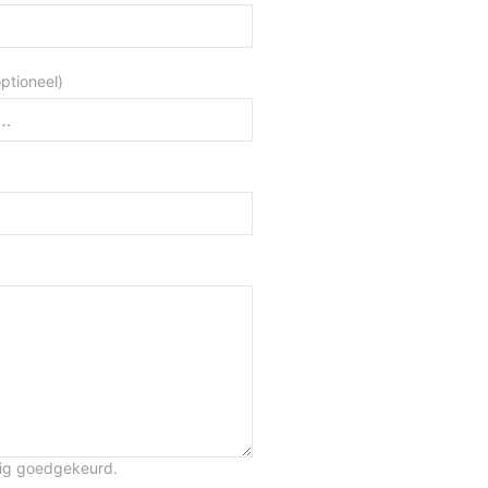
optioneel)
tig goedgekeurd.