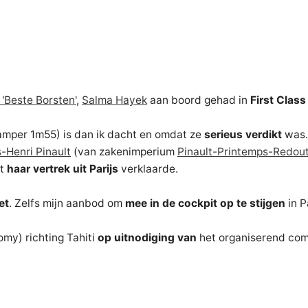
 'Beste Borsten'
,
Salma Hayek
aan boord gehad in
First Class
amper 1m55) is dan ik dacht en omdat ze
serieus verdikt
was..
-Henri Pinault
(van zakenimperium
Pinault-Printemps-Redou
at
haar vertrek uit Parijs
verklaarde.
et
. Zelfs mijn aanbod om
mee in de cockpit op te stijgen
in P
my) richting Tahiti
op uitnodiging van
het organiserend com