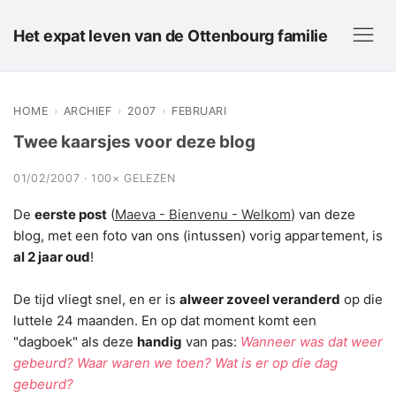
Het expat leven van de Ottenbourg familie
HOME
›
ARCHIEF
›
2007
›
FEBRUARI
Twee kaarsjes voor deze blog
01/02/2007 · 100× GELEZEN
De
eerste post
(
Maeva - Bienvenu - Welkom
) van deze
blog, met een foto van ons (intussen) vorig appartement, is
al 2 jaar oud
!
De tijd vliegt snel, en er is
alweer zoveel veranderd
op die
luttele 24 maanden. En op dat moment komt een
"dagboek" als deze
handig
van pas:
Wanneer was dat weer
gebeurd? Waar waren we toen? Wat is er op die dag
gebeurd?