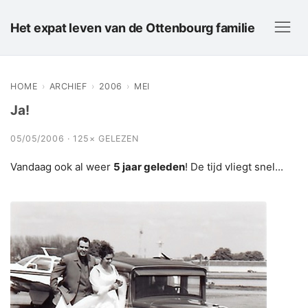
Het expat leven van de Ottenbourg familie
HOME
›
ARCHIEF
›
2006
›
MEI
Ja!
05/05/2006 · 125× GELEZEN
Vandaag ook al weer
5 jaar geleden
! De tijd vliegt snel...