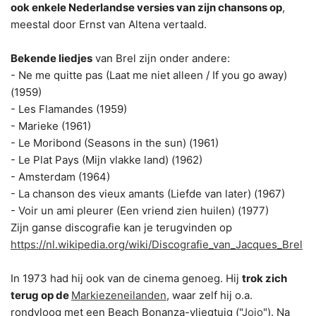
ook enkele Nederlandse versies van zijn chansons op
,
meestal door Ernst van Altena vertaald.
Bekende liedjes
van Brel zijn onder andere:
- Ne me quitte pas (Laat me niet alleen / If you go away)
(1959)
- Les Flamandes (1959)
- Marieke (1961)
- Le Moribond (Seasons in the sun) (1961)
- Le Plat Pays (Mijn vlakke land) (1962)
- Amsterdam (1964)
- La chanson des vieux amants (Liefde van later) (1967)
- Voir un ami pleurer (Een vriend zien huilen) (1977)
Zijn ganse discografie kan je terugvinden op
https://nl.wikipedia.org/wiki/Discografie_van_Jacques_Brel
In 1973 had hij ook van de cinema genoeg. Hij
trok zich
terug op de
Markiezeneilanden
, waar zelf hij o.a.
rondvloog met een Beach Bonanza-vliegtuig ("
Jojo
"). Na