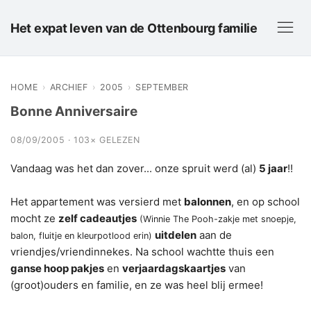
Het expat leven van de Ottenbourg familie
HOME
›
ARCHIEF
›
2005
›
SEPTEMBER
Bonne Anniversaire
08/09/2005 · 103× GELEZEN
Vandaag was het dan zover... onze spruit werd (al)
5 jaar
!!
Het appartement was versierd met
balonnen
, en op school
mocht ze
zelf cadeautjes
(Winnie The Pooh-zakje met snoepje,
uitdelen
aan de
balon, fluitje en kleurpotlood erin)
vriendjes/vriendinnekes. Na school wachtte thuis een
ganse hoop pakjes
en
verjaardagskaartjes
van
(groot)ouders en familie, en ze was heel blij ermee!