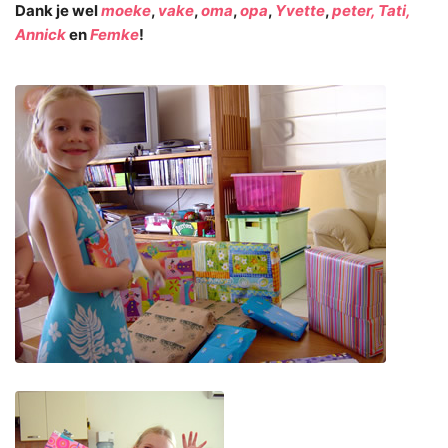
Dank je wel
moeke
,
vake
,
oma
,
opa
,
Yvette
,
peter,
Tati,
Annick
en
Femke
!