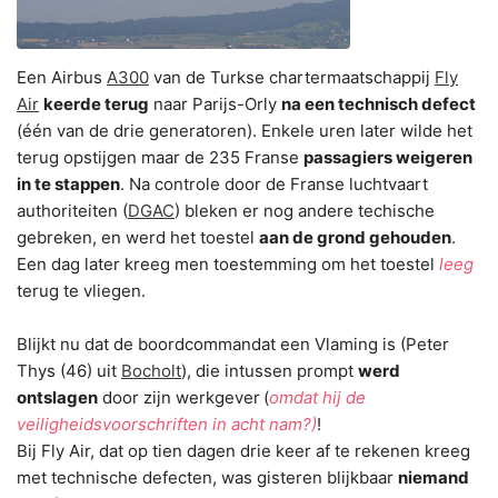
Een Airbus
A300
van de Turkse chartermaatschappij
Fly
Air
keerde terug
naar Parijs-Orly
na een technisch defect
(één van de drie generatoren). Enkele uren later wilde het
terug opstijgen maar de 235 Franse
passagiers weigeren
in te stappen
. Na controle door de Franse luchtvaart
authoriteiten (
DGAC
) bleken er nog andere techische
gebreken, en werd het toestel
aan de grond gehouden
.
Een dag later kreeg men toestemming om het toestel
leeg
terug te vliegen.
Blijkt nu dat de boordcommandat een Vlaming is (Peter
Thys (46) uit
Bocholt
), die intussen prompt
werd
ontslagen
door zijn werkgever
(
omdat hij de
veiligheidsvoorschriften in acht nam?)
!
Bij Fly Air, dat op tien dagen drie keer af te rekenen kreeg
met technische defecten, was gisteren blijkbaar
niemand