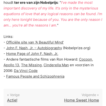
houdt
ter ere van zijn Nobelprijs
: "
I've made the most
important discovery of my life. It's only in the mysterious
equations of love that any logical reasons can be found. I'm
only here tonight because of you. You are the only reason I
am... you're all the reasons I am.
"
Links:
-
Officiële site van 'A Beautiful Mind'
-
John F. Nash, Jr. – Autobiography
(Nobelprize.org)
-
Home Page of John F. Nash, Jr.
- Andere fantastische films van Ron Howard:
Cocoon
,
Apollo 13
,
The Missing
,
Cinderella Man
en voorzien in
2006:
Da Vinci Code
-
Famous People and Schizophrenia
« Vorige
Volgende »
Actie!
Home Sweet Home